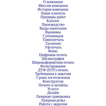
О компании
Миссия компании
История компании
Наши клиенты
Примеры работ
Каталог
Производство
Виды нанесения
Вышивка
Сублимация
Тампопечать
Тиснение
Уф-печать
Флекс
Цифровая печать
Шелкография
Широкоформатная печать
Фольгирование
ДТФ (DTF) печать
Требования к макетам
Сроки изготовления
Конструктор
Печати и штампы
Услуги
Дизайн
Лазерная гравировка
Лазерная резка
Работа с акрилом