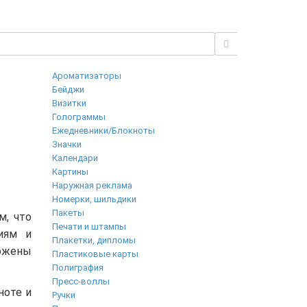
Ароматизаторы
Бейджи
Визитки
Голограммы
Ежедневники/Блокноты
Значки
Календари
Картины
Наружная реклама
Номерки, шильдики
Пакеты
м, что
Печати и штампы
иям и
Плакетки, дипломы
ержены
Пластиковые карты
Полиграфия
Пресс-воллы
ноте и
Ручки